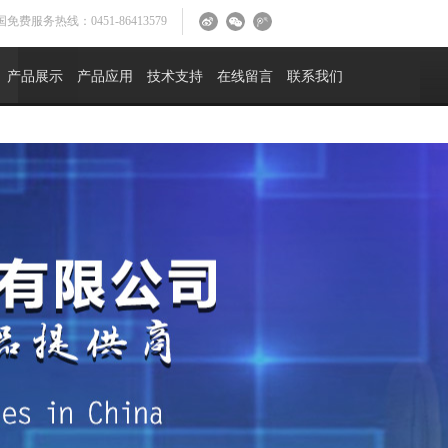
免费服务热线：0451-86413579
产品展示
产品应用
技术支持
在线留言
联系我们