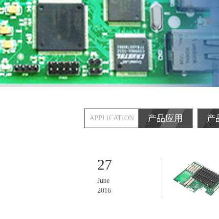
产品应用
产
APPLICATION
27
June
2016