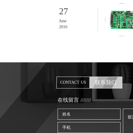
27
June
2016
联系我们
CONTACT US
在线留言 ///////