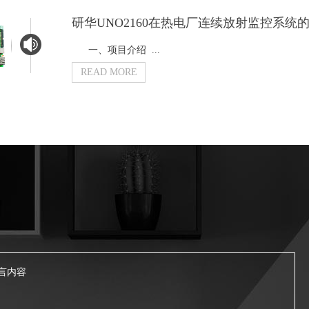
研华UNO2160在热电厂连续放射监控系统的成
一、项目介绍 ...
READ MORE