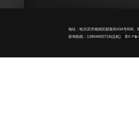
地址：哈尔滨市南岗区邮政街434号608、61
咨询热线：13904600719(总机)
黑ICP备0