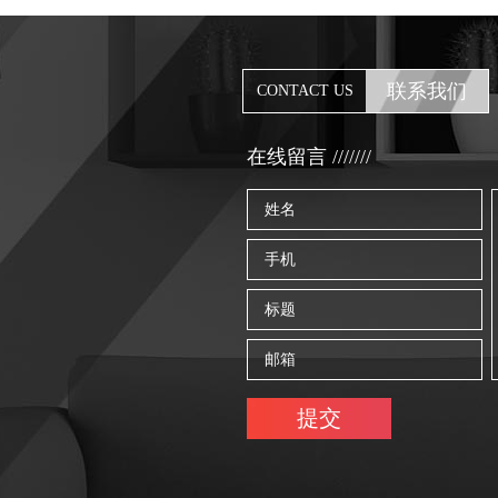
联系我们
CONTACT US
在线留言 ///////