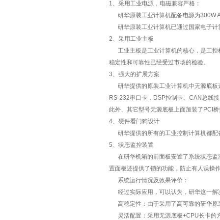
1、采用工业电源，电磁兼容严格：
研华原装工业计算机配备电源为300W 
研华原装工业计算机已通过国家电子计
2、采用工业主板
工业主板是工业计算机的核心，是工控机稳
稳定性和可靠性已经受过市场的检验。
3、强大的扩展方案
研华提供的原装工业计算机中无源底板选用P
RS-232串口卡，DSP控制卡、CAN总
此外、其它型号无源底板上面加装了PCI桥控
4、硬件看门狗设计
研华提供的所有的工业控制计算机都配备
5、状态监控装置
在研华机箱的前面板安置了系统状态监测
置面板还提供了锁的功能，防止有人误操
系统运行情况及效果评价：
经过实际应用，可以认为，研华这一解
高稳定性：由于采用了高可靠的研华原
灵活配置：采用无源底板+CPU长卡的方