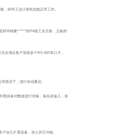
校正功能，研华工业计算机也能正常工作。
华销量******的P4级工业主板，主板的
可以完全满足客户加装多个RS-485串口卡，
。
跑飞等情况下，进行自动重启。
，外围设备对数据进行传输，备份及输入，前
利于客户自己扩展设备，加入其它功能。