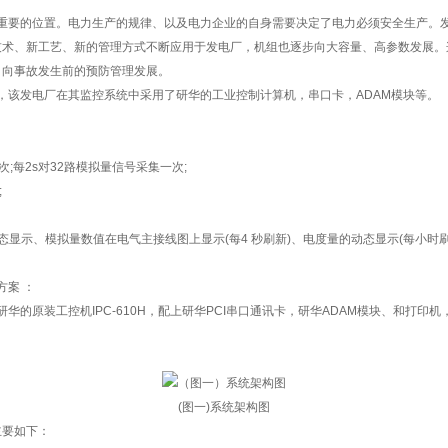
重要的位置。电力生产的规律、以及电力企业的自身需要决定了电力必须安全生产。
技术、新工艺、新的管理方式不断应用于发电厂，机组也逐步向大容量、高参数发展。
，向事故发生前的预防管理发展。
，该发电厂在其监控系统中采用了研华的工业控制计算机，串口卡，ADAM模块等。
次;每2s对32路模拟量信号采集一次;
;
态显示、模拟量数值在电气主接线图上显示(每4 秒刷新)、电度量的动态显示(每小时刷
方案 ：
华的原装工控机IPC-610H，配上研华PCI串口通讯卡，研华ADAM模块、和打印
(图一)系统架构图
主要如下：