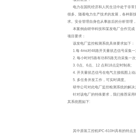
电力在国民经济和人民生活中处于非常
很多。随着电力生产技术的发展，各种新
求。安全管理自身也从事故后的分析管理
本案例由研华科技和某发电厂合作完成
项目要求：
该发电厂监控检测系统具体要求如下：
1.每 4ms对48路开关量状态信号采集一
2. 每小时对5路有功和5路无功采集一次
3. 0点、6点、12 点和18点定时制表;
4. 开关量状态信号在电气主接线图上动
5. 多任务并发工作，可实时调度。
研华公司对此电厂监控检测系统的解决
针对该电厂的特殊要求，我们推荐采用研
其系统图如下:
其中原装工控机IPC-610H具有的特点