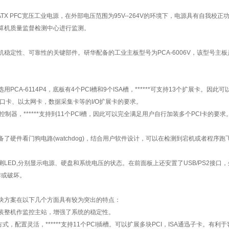
ATX PFC宽压工业电源，在外部电压范围为95V--264V的环境下，电源具有自我
算机质量监督检测中心进行监测。
定性、可靠性的关键部件。研华配备的工业主板型号为PCA-6006V，该型号主板是研
CA-6114P4，底板有4个PCI槽和9个ISA槽，******可支持13个扩展卡。因此
线接口卡、以太网卡，数据采集卡等的I/O扩展卡的要求。
制器，******支持到11个PCI槽，因此可以完全满足用户自行加装多个PCI卡的要求
了硬件看门狗电路(watchdog)，结合用户软件设计，可以在检测到宕机或者程序
LED,分别显示电源、硬盘和系统电压的状态。在前面板上还安置了USB/PS2接口
作或破坏。
决方案在以下几个方面具有较为突出的特点：
装整机作监控主站，增强了系统的稳定性。
式，配置灵活，******支持11个PCI插槽。可以扩展多块PCI，ISA通迅子卡。有