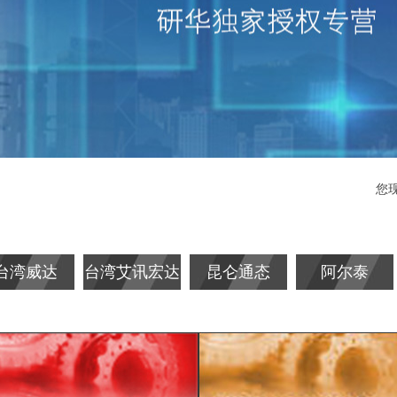
您
台湾威达
台湾艾讯宏达
昆仑通态
阿尔泰