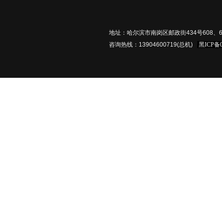
地址：哈尔滨市南岗区邮政街434号608、61
咨询热线：13904600719(总机)
黑ICP备0