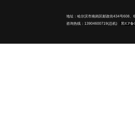
地址：哈尔滨市南岗区邮政街434号608、61
咨询热线：13904600719(总机)
黑ICP备0