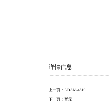
详情信息
上一页：ADAM-4510
下一页：暂无